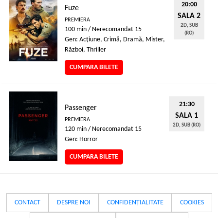
20:00
Fuze
SALA 2
PREMIERA
2D, SUB
100 min / Nerecomandat 15
(RO)
Gen: Acţiune, Crimă, Dramă, Mister,
Război, Thriller
CUMPARA BILETE
21:30
Passenger
SALA 1
PREMIERA
2D, SUB (RO)
120 min / Nerecomandat 15
Gen: Horror
CUMPARA BILETE
CONTACT
DESPRE NOI
CONFIDENȚIALITATE
COOKIES