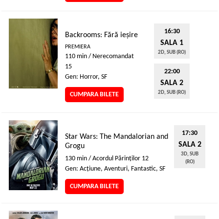
16:30
Backrooms: Fără ieșire
SALA 1
PREMIERA
2D, SUB (RO)
110 min / Nerecomandat
15
22:00
Gen: Horror, SF
SALA 2
2D, SUB (RO)
CUMPARA BILETE
17:30
Star Wars: The Mandalorian and
SALA 2
Grogu
3D, SUB
130 min / Acordul Părinţilor 12
(RO)
Gen: Acţiune, Aventuri, Fantastic, SF
CUMPARA BILETE