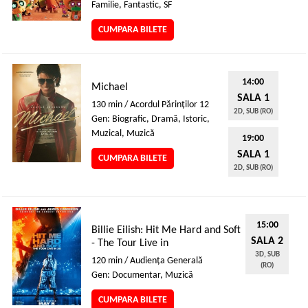
Familie, Fantastic, SF
CUMPARA BILETE
14:00
Michael
SALA 1
130 min / Acordul Părinţilor 12
2D, SUB (RO)
Gen: Biografic, Dramă, Istoric,
Muzical, Muzică
19:00
SALA 1
CUMPARA BILETE
2D, SUB (RO)
15:00
Billie Eilish: Hit Me Hard and Soft
SALA 2
- The Tour Live in
3D, SUB
120 min / Audienţa Generală
(RO)
Gen: Documentar, Muzică
CUMPARA BILETE