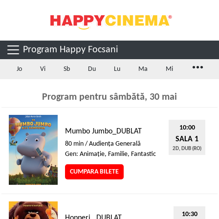
Program Happy Focsani
...
Jo
Vi
Sb
Du
Lu
Ma
Mi
Program pentru sâmbătă, 30 mai
10:00
Mumbo Jumbo_DUBLAT
SALA 1
80 min / Audienţa Generală
2D, DUB (RO)
Gen: Animaţie, Familie, Fantastic
CUMPARA BILETE
10:30
Hopperi _DUBLAT