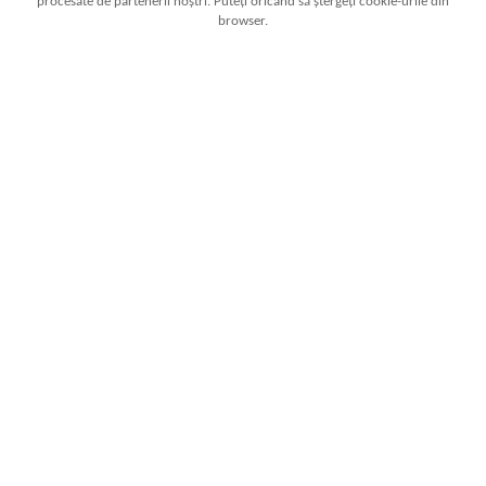
procesate de partenerii noștri. Puteți oricând să ștergeți cookie-urile din
browser.