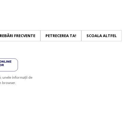
REBĂRI FRECVENTE
PETRECEREA TA!
SCOALA ALTFEL
ă; unele informații de
in browser.