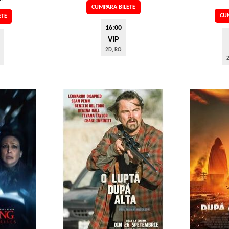
CUMPARA BILETE
CUM
ETE
16:00
VIP
2D, RO
2