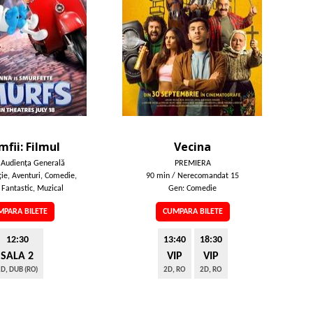
mfii: Filmul
Vecina
 Audienţa Generală
PREMIERA
ie, Aventuri, Comedie,
90 min / Nerecomandat 15
 Fantastic, Muzical
Gen: Comedie
PARA BILETE
CUMPARA BILETE
12:30
13:40
18:30
SALA 2
VIP
VIP
D, DUB (RO)
2D, RO
2D, RO