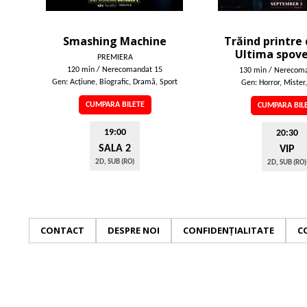
Smashing Machine
Trăind printre
Ultima spov
PREMIERA
120 min / Nerecomandat 15
130 min / Nerecom
Gen: Acţiune, Biografic, Dramă, Sport
Gen: Horror, Mister,
CUMPARA BILETE
CUMPARA BIL
19:00
20:30
SALA 2
VIP
2D, SUB (RO)
2D, SUB (RO)
CONTACT
DESPRE NOI
CONFIDENȚIALITATE
C