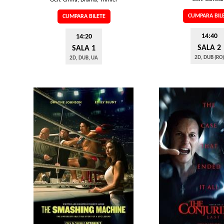
Gen: Crimă, Dramă, Thriller
CUMPARA BIL
CUMPARA BILETE
14:40
14:20
SALA 2
SALA 1
2D, DUB (RO)
2D, DUB, UA