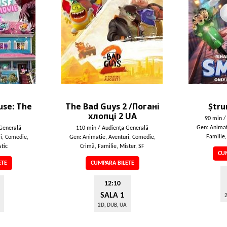
use: The
The Bad Guys 2 /Погані
Ștru
хлопці 2 UA
90 min /
Gen: Animaţ
Generală
110 min / Audienţa Generală
Familie,
i, Comedie,
Gen: Animaţie, Aventuri, Comedie,
tic
Crimă, Familie, Mister, SF
CUM
ETE
CUMPARA BILETE
12:10
SALA 1
2
2D, DUB, UA