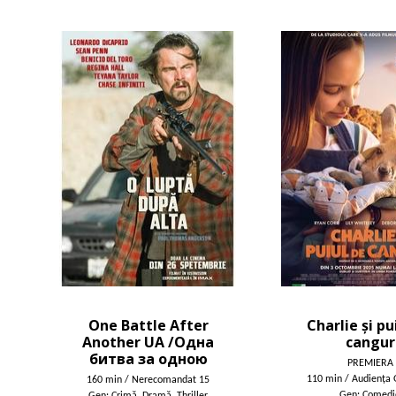
One Battle After
Charlie și pu
Another UA /Одна
cangur
битва за одною
PREMIERA
110 min / Audienţa 
160 min / Nerecomandat 15
Gen: Comedi