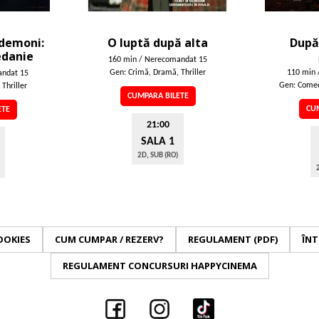
 demoni:
O luptă după alta
După
edanie
160 min / Nerecomandat 15
Gen: Crimă, Dramă, Thriller
110 min 
andat 15
Gen: Comed
 Thriller
CUMPARA BILETE
CUM
ETE
21:00
SALA 1
2D, SUB (RO)
OOKIES
CUM CUMPAR / REZERV?
REGULAMENT (PDF)
ÎNT
REGULAMENT CONCURSURI HAPPYCINEMA