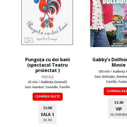
Punguța cu doi bani
Gabby's Dollho
(spectacol Teatru
Movie
proiectat )
100 min / Audienţa 
Gen: Animaţie, Aventur
PRESALE
Familie, Fantas
45 min / Audienţa Generală
Gen: Aventuri, Comedie, Familie
CUMPARA BIL
CUMPARA BILETE
11:30
11:00
VIP
SALA 1
2D, DUB (RO)
2D, RO