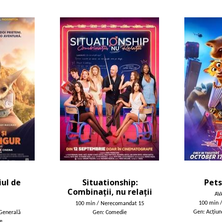
iul de
Situationship:
Pets
Combinații, nu relații
AV
100 min 
100 min / Nerecomandat 15
Gen: Acţiun
Generală
Gen: Comedie
e