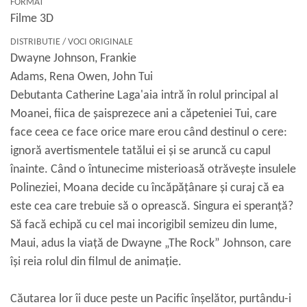
FORMAT
Filme 3D
DISTRIBUTIE / VOCI ORIGINALE
Dwayne Johnson, Frankie
Adams, Rena Owen, John Tui
Debutanta Catherine Laga'aia intră în rolul principal al
Moanei, fiica de șaisprezece ani a căpeteniei Tui, care
face ceea ce face orice mare erou când destinul o cere:
ignoră avertismentele tatălui ei și se aruncă cu capul
înainte. Când o întunecime misterioasă otrăvește insulele
Polineziei, Moana decide cu încăpățânare și curaj că ea
este cea care trebuie să o oprească. Singura ei speranță?
Să facă echipă cu cel mai incorigibil semizeu din lume,
Maui, adus la viață de Dwayne „The Rock” Johnson, care
își reia rolul din filmul de animație.
Căutarea lor îi duce peste un Pacific înșelător, purtându-i