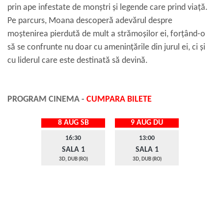
prin ape infestate de monștri și legende care prind viață.
Pe parcurs, Moana descoperă adevărul despre
moștenirea pierdută de mult a strămoșilor ei, forțând-o
să se confrunte nu doar cu amenințările din jurul ei, ci și
cu liderul care este destinată să devină.
PROGRAM CINEMA -
CUMPARA BILETE
8 AUG SB
9 AUG DU
16:30
13:00
SALA 1
SALA 1
3D, DUB (RO)
3D, DUB (RO)