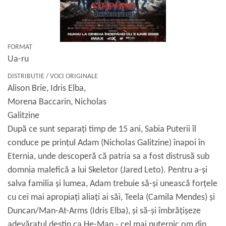
FORMAT
Ua-ru
DISTRIBUTIE / VOCI ORIGINALE
Alison Brie, Idris Elba,
Morena Baccarin, Nicholas
Galitzine
După ce sunt separați timp de 15 ani, Sabia Puterii îl
conduce pe prințul Adam (Nicholas Galitzine) înapoi în
Eternia, unde descoperă că patria sa a fost distrusă sub
domnia malefică a lui Skeletor (Jared Leto). Pentru a-și
salva familia și lumea, Adam trebuie să-și unească forțele
cu cei mai apropiați aliați ai săi, Teela (Camila Mendes) și
Duncan/Man-At-Arms (Idris Elba), și să-și îmbrățișeze
adevăratul destin ca He-Man - cel mai puternic om din