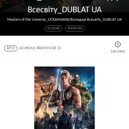
Всесвіту_DUBLAT UA
Masters of the Universe_UCRAINIANA/Володарі Всесвіту_DUBLAT UA
ACŢIUNE
AVENTURI
AP12
ACORDUL PĂRINŢILOR 12
140 MIN