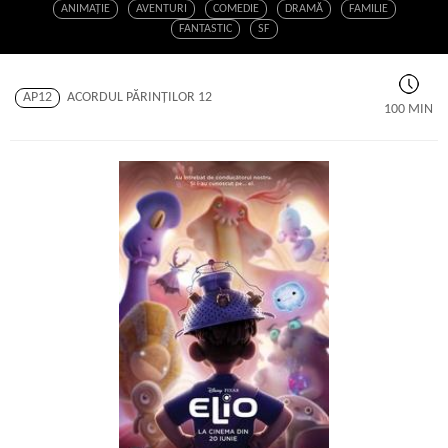
ANIMAŢIE
AVENTURI
COMEDIE
DRAMĂ
FAMILIE
FANTASTIC
SF
AP12
ACORDUL PĂRINŢILOR 12
100 MIN